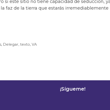
ro si este sitio no tiene capacidad de seducción, y
 la faz de la tierra que estarás irremediablement
s
,
Delegar
,
texto
,
VA
¡Sígueme!