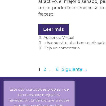
atractivo, el mejor diseñado) pe
mejor producto o servicio sobre
fracaso.
Leer más
Asistencia Virtual
asistente virtual
,
asistentes virtuale
Deja un comentario
1
2
…
6
Siguiente
→
Este sitio usa cookies propias y de
terceros para mejorar tu
navegación. Entiendo que si sigues
es porque estás de acuerdo.