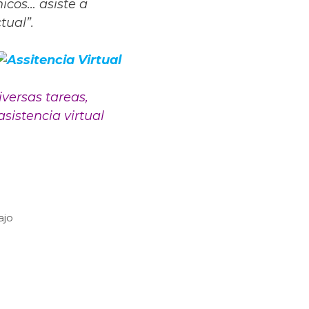
nicos… asiste a
tual”.
iversas tareas,
sistencia virtual
ajo