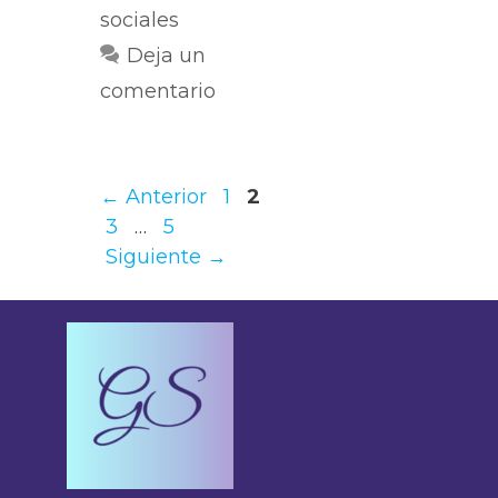
sociales
Deja un
comentario
←
Anterior
1
2
3
…
5
Siguiente
→